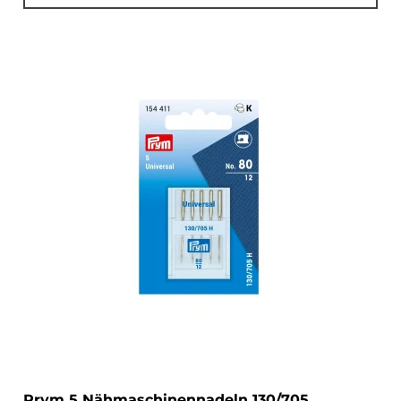
Prym 5 Nähmaschinennadeln 130/705