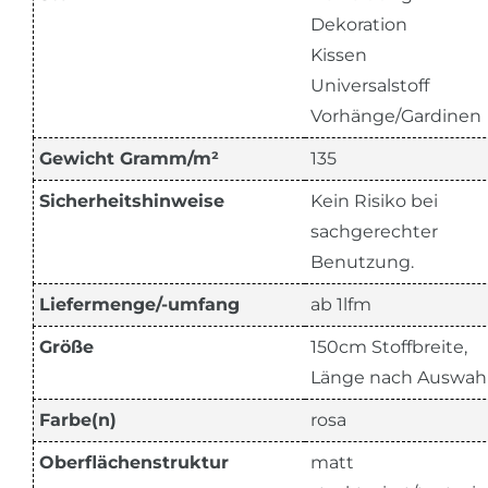
Dekoration
Kissen
Universalstoff
Vorhänge/Gardinen
Gewicht Gramm/m²
135
Sicherheitshinweise
Kein Risiko bei
sachgerechter
Benutzung.
Liefermenge/-umfang
ab 1lfm
Größe
150cm Stoffbreite,
Länge nach Auswah
Farbe(n)
rosa
Oberflächenstruktur
matt