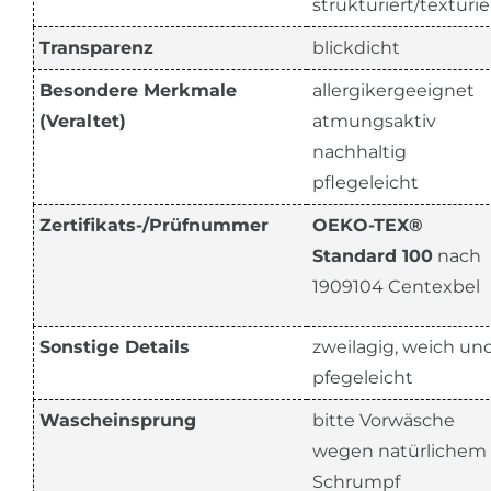
strukturiert/texturie
Transparenz
blickdicht
Besondere Merkmale
allergikergeeignet
(Veraltet)
atmungsaktiv
nachhaltig
pflegeleicht
Zertifikats-/Prüfnummer
OEKO-TEX®
Standard 100
nach
1909104 Centexbel
Sonstige Details
zweilagig, weich un
pfegeleicht
Wascheinsprung
bitte Vorwäsche
wegen natürlichem
Schrumpf