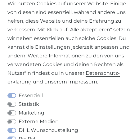
© 2026 SCHÖNER LEBEN.
Wir nutzen Cookies auf unserer Website. Einige
von diesen sind essenziell, während andere uns
helfen, diese Website und deine Erfahrung zu
verbessern. Mit Klick auf "Alle akzeptieren" setzen
wir neben essenziellen auch solche Cookies. Du
Impressum
Daten­schutz­erklärung
AGB
kannst die Einstellungen jederzeit anpassen und
ändern. Weitere Informationen zu den von uns
verwendeten Cookies und deinen Rechten als
Nutzer*in findest du in unserer
Daten­schutz­
erklärung
und unserem
Impressum
.
Barrierefreiheitserklärung
Widerrufs­recht
Essenziell
Statistik
Marketing
Externe Medien
Kontakt
VERTRAG WIDERRUFEN
DHL Wunschzustellung
PayPal