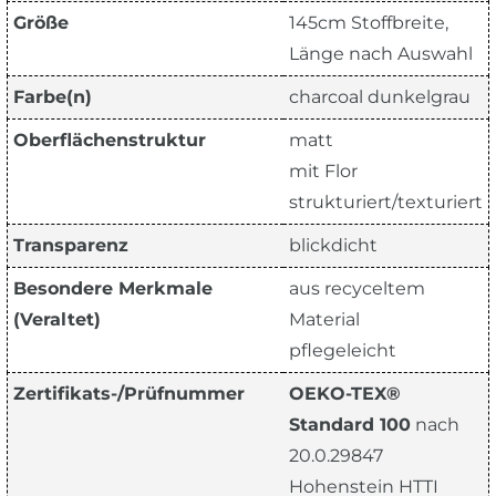
Größe
145cm Stoffbreite,
Länge nach Auswahl
Farbe(n)
charcoal dunkelgrau
Oberflächenstruktur
matt
mit Flor
strukturiert/texturiert
Transparenz
blickdicht
Besondere Merkmale
aus recyceltem
(Veraltet)
Material
pflegeleicht
Zertifikats-/Prüfnummer
OEKO-TEX®
Standard 100
nach
20.0.29847
Hohenstein HTTI