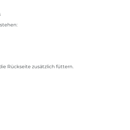
s
tstehen:
e Rückseite zusätzlich füttern.