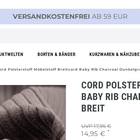
VERSANDKOSTENFREI
AB 59 EUR
UKTWELTEN
BORTEN & BÄNDER
KURZWAREN & NÄHZUB
ord Polsterstoff Möbelstoff Breitcord Baby Rib Charcoal Dunkelgr
CORD POLSTE
BABY RIB CH
BREIT
UVP 17,95 €
*
14,95 €