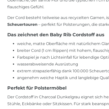
Oberfläche, der sanfte Flor und die typischen 1 cm b
flauschiges Gefühl.
Der Cord besteht teilweise aus recycelten Garnen, i
Scheuertouren
– perfekt für Polsterungen, die sta
Das zeichnet den Baby Rib Cordstoff aus
weiche, matte Oberfläche mit natürlichem Gla
breiter Cord (1 cm Rippen) mit hohem, flausch
Farbspiel je nach Lichteinfall für lebendige Opt
wasserabweisende Ausrüstung
extrem strapazierfähig dank 100.000 Scheuert
angenehm weiche Haptik und langlebige Quali
Perfekt für Polstermöbel
Der Cordstoff in Charcoal Dunkelgrau eignet sich her
Stühle, Eckbänke oder Sitzkissen. Für stark beanspru