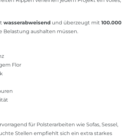
reiten Rippen verleihen jedem Projekt ein volles,
st
wasserabweisend
und überzeugt mit
100.000
rke Belastung aushalten müssen.
nz
igem Flor
ik
ouren
tät
vorragend für Polsterarbeiten wie Sofas, Sessel,
chte Stellen empfiehlt sich ein extra starkes