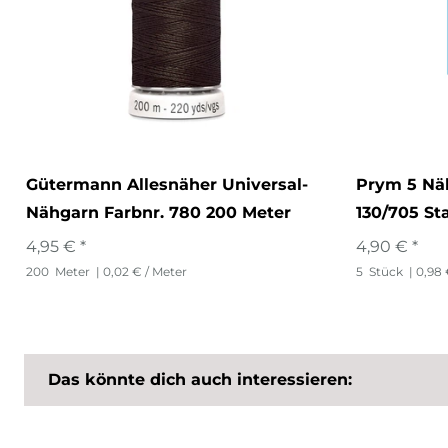
Gütermann Allesnäher Universal-
Prym 5 Nä
Nähgarn Farbnr. 780 200 Meter
130/705 St
4,95 € *
4,90 € *
200
Meter
| 0,02 € / Meter
5
Stück
| 0,98 
Das könnte dich auch interessieren: