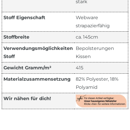
stark
Stoff Eigenschaft
Webware
strapazierfähig
Stoffbreite
ca. 145cm
Verwendungsmöglichkeiten
Bepolsterungen
Stoff
Kissen
Gewicht Gramm/m²
415
Materialzusammensetzung
82% Polyester, 18%
Polyamid
Wir nähen für dich!