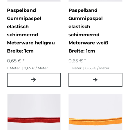
Paspelband
Paspelband
Gummipaspel
Gummipaspel
elastisch
elastisch
schimmernd
schimmernd
Meterware hellgrau
Meterware weiß
Breite: 1cm
Breite: 1cm
0,65 € *
0,65 € *
1
Meter
| 0,65 € / Meter
1
Meter
| 0,65 € / Meter