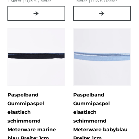
1
Meter
| 0,65 € / Meter
1
Meter
| 0,65 € / Meter
Paspelband
Paspelband
Gummipaspel
Gummipaspel
elastisch
elastisch
schimmernd
schimmernd
Meterware marine
Meterware babyblau
blau Breite: 1cm
Breite: 1cm