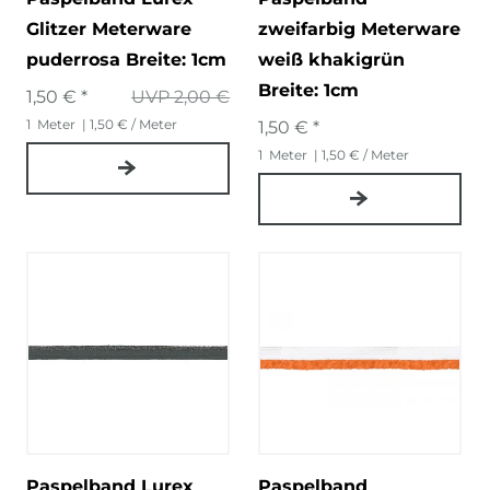
Glitzer Meterware
zweifarbig Meterware
puderrosa Breite: 1cm
weiß khakigrün
Breite: 1cm
1,50 € *
UVP 2,00 €
1
Meter
| 1,50 € / Meter
1,50 € *
1
Meter
| 1,50 € / Meter
Paspelband Lurex
Paspelband