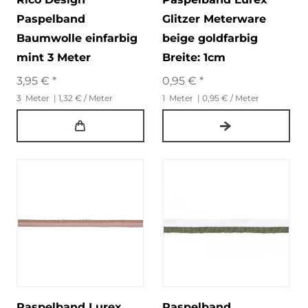
Paspelband
Glitzer Meterware
Baumwolle einfarbig
beige goldfarbig
mint 3 Meter
Breite: 1cm
3,95 € *
0,95 € *
3
Meter
| 1,32 € / Meter
1
Meter
| 0,95 € / Meter
Paspelband Lurex
Paspelband