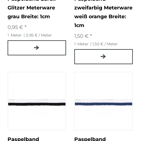
Glitzer Meterware
zweifarbig Meterware
grau Breite: 1cm
weiß orange Breite:
1cm
0,95 € *
1
Meter
| 0,95 € / Meter
1,50 € *
1
Meter
| 1,50 € / Meter
Paspelband
Paspelband