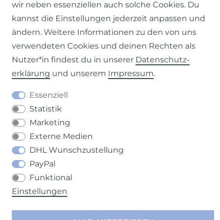
wir neben essenziellen auch solche Cookies. Du
kannst die Einstellungen jederzeit anpassen und
ändern. Weitere Informationen zu den von uns
Impressum
Daten­schutz­erklärung
AGB
verwendeten Cookies und deinen Rechten als
Nutzer*in findest du in unserer
Daten­schutz­
erklärung
und unserem
Impressum
.
Barrierefreiheitserklärung
Widerrufs­recht
Essenziell
Statistik
Marketing
Externe Medien
DHL Wunschzustellung
Kontakt
VERTRAG WIDERRUFEN
PayPal
Funktional
Einstellungen