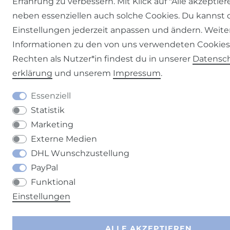
Erfahrung zu verbessern. Mit Klick auf "Alle akzeptier
neben essenziellen auch solche Cookies. Du kannst 
Einstellungen jederzeit anpassen und ändern. Weite
Informationen zu den von uns verwendeten Cookie
Rechten als Nutzer*in findest du in unserer
Daten­sc
erklärung
und unserem
Impressum
.
Essenziell
Statistik
Marketing
Externe Medien
DHL Wunschzustellung
PayPal
Funktional
Einstellungen
ALLE AKZEPTIEREN