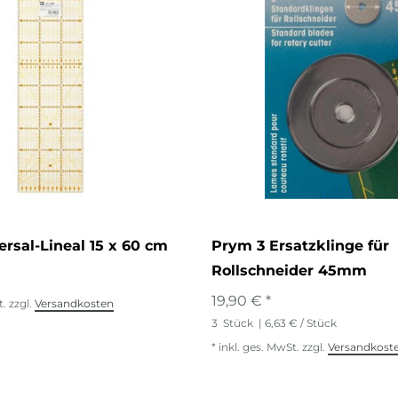
rsal-Lineal 15 x 60 cm
Prym 3 Ersatzklinge für
Rollschneider 45mm
19,90 € *
t.
zzgl.
Versandkosten
3
Stück
| 6,63 € / Stück
*
inkl. ges. MwSt.
zzgl.
Versandkost