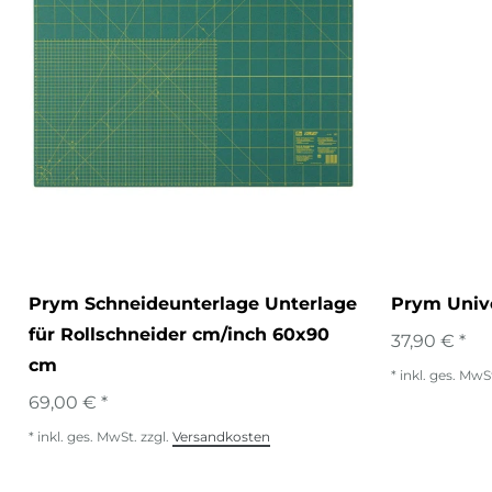
Prym Schneideunterlage Unterlage
Prym Unive
für Rollschneider cm/inch 60x90
37,90 € *
cm
*
inkl. ges. MwS
69,00 € *
*
inkl. ges. MwSt.
zzgl.
Versandkosten