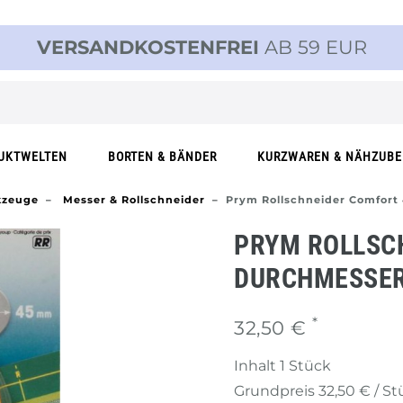
VERSANDKOSTENFREI
AB 59 EUR
UKTWELTEN
BORTEN & BÄNDER
KURZWAREN & NÄHZUB
zeuge
Messer & Rollschneider
Prym Rollschneider Comfor
PRYM ROLLSC
DURCHMESSE
*
32,50 €
Inhalt
1
Stück
Grundpreis
32,50 € / S