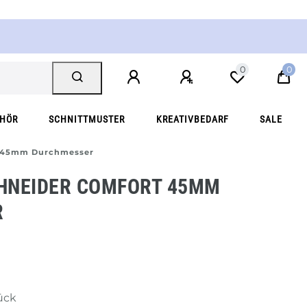
0
0
EHÖR
SCHNITTMUSTER
KREATIVBEDARF
SALE
t 45mm Durchmesser
HNEIDER COMFORT 45MM
R
tück