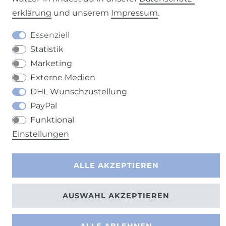
Barrierefreiheitserklärung
Widerrufs­recht
erklärung
und unserem
Impressum
.
Essenziell
Statistik
Marketing
Kontakt
VERTRAG WIDERRUFEN
Externe Medien
DHL Wunschzustellung
PayPal
Funktional
Einstellungen
ALLE AKZEPTIEREN
AUSWAHL AKZEPTIEREN
ALLE ABLEHNEN