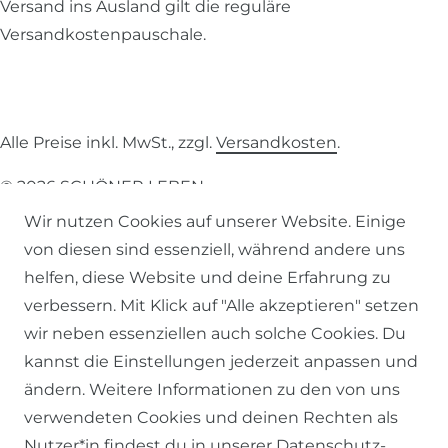
Versand ins Ausland gilt die reguläre
Versandkostenpauschale.
Alle Preise inkl. MwSt., zzgl.
Versandkosten
.
© 2026 SCHÖNER LEBEN.
Wir nutzen Cookies auf unserer Website. Einige
von diesen sind essenziell, während andere uns
helfen, diese Website und deine Erfahrung zu
verbessern. Mit Klick auf "Alle akzeptieren" setzen
Impressum
Daten­schutz­erklärung
AGB
wir neben essenziellen auch solche Cookies. Du
kannst die Einstellungen jederzeit anpassen und
ändern. Weitere Informationen zu den von uns
verwendeten Cookies und deinen Rechten als
Nutzer*in findest du in unserer
Daten­schutz­