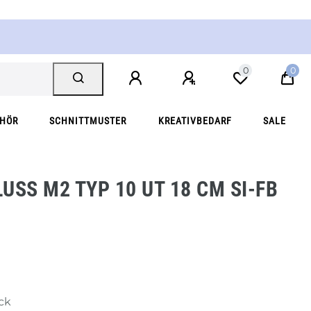
0
0
EHÖR
SCHNITTMUSTER
KREATIVBEDARF
SALE
SS M2 TYP 10 UT 18 CM SI-FB F
ück