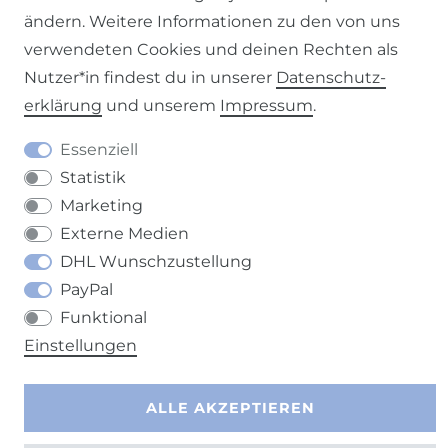
ändern. Weitere Informationen zu den von uns
verwendeten Cookies und deinen Rechten als
Nutzer*in findest du in unserer
Daten­schutz­
Barrierefreiheitserklärung
Widerrufs­recht
erklärung
und unserem
Impressum
.
Essenziell
Statistik
Kontakt
VERTRAG WIDERRUFEN
Marketing
Externe Medien
DHL Wunschzustellung
PayPal
Funktional
Einstellungen
ALLE AKZEPTIEREN