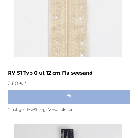
RV S1 Typ 0 ut 12 cm Fla seesand
3,60 € *
*
inkl. ges. MwSt.
zzgl.
Versandkosten