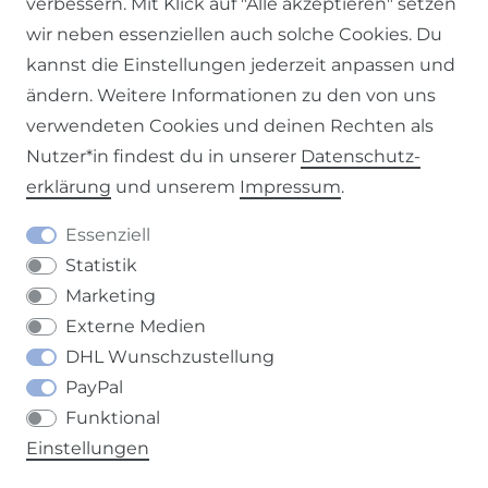
verbessern. Mit Klick auf "Alle akzeptieren" setzen
Impressum
Daten­schutz­erklärung
AGB
wir neben essenziellen auch solche Cookies. Du
kannst die Einstellungen jederzeit anpassen und
ändern. Weitere Informationen zu den von uns
verwendeten Cookies und deinen Rechten als
Nutzer*in findest du in unserer
Daten­schutz­
Barrierefreiheitserklärung
Widerrufs­recht
erklärung
und unserem
Impressum
.
Essenziell
Statistik
Kontakt
VERTRAG WIDERRUFEN
Marketing
Externe Medien
DHL Wunschzustellung
PayPal
Funktional
Einstellungen