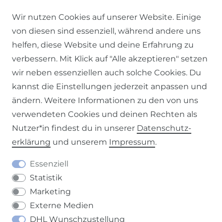
Alle Preise inkl. MwSt., zzgl.
Versandkosten
.
Wir nutzen Cookies auf unserer Website. Einige
© 2026 SCHÖNER LEBEN.
von diesen sind essenziell, während andere uns
helfen, diese Website und deine Erfahrung zu
verbessern. Mit Klick auf "Alle akzeptieren" setzen
wir neben essenziellen auch solche Cookies. Du
kannst die Einstellungen jederzeit anpassen und
Impressum
Daten­schutz­erklärung
AGB
ändern. Weitere Informationen zu den von uns
verwendeten Cookies und deinen Rechten als
Nutzer*in findest du in unserer
Daten­schutz­
erklärung
und unserem
Impressum
.
Barrierefreiheitserklärung
Widerrufs­recht
Essenziell
Statistik
Marketing
Externe Medien
DHL Wunschzustellung