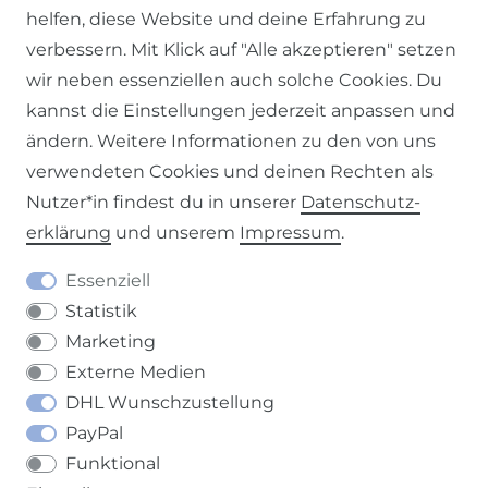
helfen, diese Website und deine Erfahrung zu
verbessern. Mit Klick auf "Alle akzeptieren" setzen
wir neben essenziellen auch solche Cookies. Du
kannst die Einstellungen jederzeit anpassen und
ändern. Weitere Informationen zu den von uns
Impressum
Daten­schutz­erklärung
AGB
verwendeten Cookies und deinen Rechten als
Nutzer*in findest du in unserer
Daten­schutz­
erklärung
und unserem
Impressum
.
Barrierefreiheitserklärung
Widerrufs­recht
Essenziell
Statistik
Marketing
Externe Medien
DHL Wunschzustellung
Kontakt
VERTRAG WIDERRUFEN
PayPal
Funktional