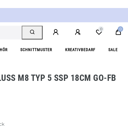
0
0
EHÖR
SCHNITTMUSTER
KREATIVBEDARF
SALE
USS M8 TYP 5 SSP 18CM GO-FB F
ück