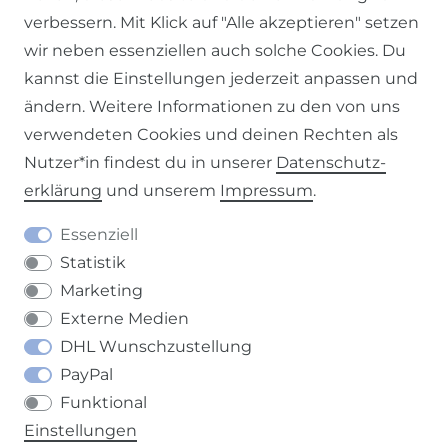
verbessern. Mit Klick auf "Alle akzeptieren" setzen
wir neben essenziellen auch solche Cookies. Du
Impressum
Daten­schutz­erklärung
AGB
kannst die Einstellungen jederzeit anpassen und
ändern. Weitere Informationen zu den von uns
verwendeten Cookies und deinen Rechten als
Nutzer*in findest du in unserer
Daten­schutz­
erklärung
und unserem
Impressum
.
Barrierefreiheitserklärung
Widerrufs­recht
Essenziell
Statistik
Marketing
Externe Medien
Kontakt
VERTRAG WIDERRUFEN
DHL Wunschzustellung
PayPal
Funktional
Einstellungen