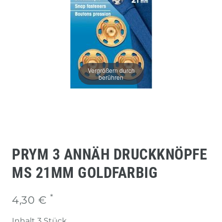
Vergrößern durch
berühren
PRYM 3 ANNÄH DRUCKKNÖPFE
MS 21MM GOLDFARBIG
*
4,30 €
Inhalt
3
Stück