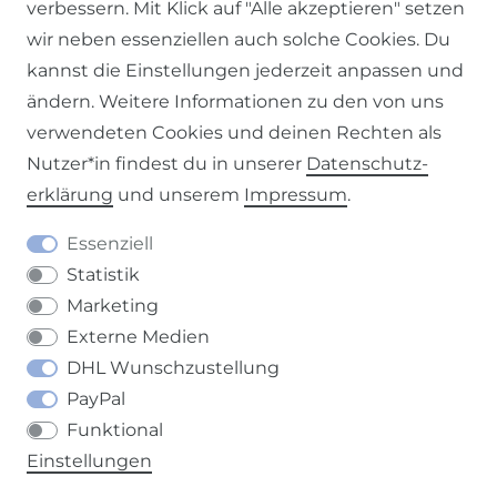
verbessern. Mit Klick auf "Alle akzeptieren" setzen
wir neben essenziellen auch solche Cookies. Du
kannst die Einstellungen jederzeit anpassen und
ändern. Weitere Informationen zu den von uns
Impressum
Daten­schutz­erklärung
AGB
verwendeten Cookies und deinen Rechten als
Nutzer*in findest du in unserer
Daten­schutz­
erklärung
und unserem
Impressum
.
Barrierefreiheitserklärung
Widerrufs­recht
Essenziell
Statistik
Marketing
Externe Medien
DHL Wunschzustellung
Kontakt
VERTRAG WIDERRUFEN
PayPal
Funktional
Einstellungen