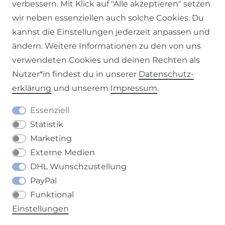
verbessern. Mit Klick auf "Alle akzeptieren" setzen
wir neben essenziellen auch solche Cookies. Du
kannst die Einstellungen jederzeit anpassen und
ändern. Weitere Informationen zu den von uns
Impressum
Daten­schutz­erklärung
AGB
verwendeten Cookies und deinen Rechten als
Nutzer*in findest du in unserer
Daten­schutz­
erklärung
und unserem
Impressum
.
Barrierefreiheitserklärung
Widerrufs­recht
Essenziell
Statistik
Marketing
Externe Medien
DHL Wunschzustellung
Kontakt
VERTRAG WIDERRUFEN
PayPal
Funktional
Einstellungen