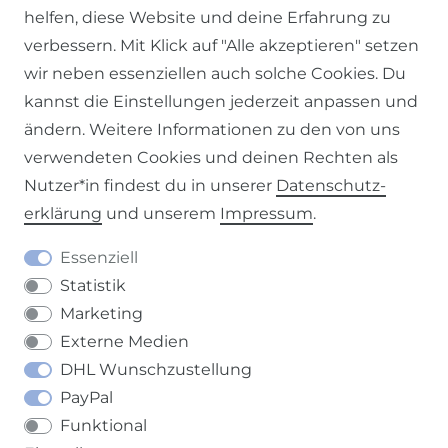
helfen, diese Website und deine Erfahrung zu
verbessern. Mit Klick auf "Alle akzeptieren" setzen
wir neben essenziellen auch solche Cookies. Du
kannst die Einstellungen jederzeit anpassen und
ändern. Weitere Informationen zu den von uns
Impressum
Daten­schutz­erklärung
AGB
verwendeten Cookies und deinen Rechten als
Nutzer*in findest du in unserer
Daten­schutz­
erklärung
und unserem
Impressum
.
Barrierefreiheitserklärung
Widerrufs­recht
Essenziell
Statistik
Marketing
Externe Medien
DHL Wunschzustellung
Kontakt
VERTRAG WIDERRUFEN
PayPal
Funktional