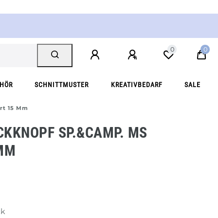
0
0
EHÖR
SCHNITTMUSTER
KREATIVBEDARF
SALE
rt 15 Mm
CKKNOPF SP.&CAMP. MS
 MM
ck