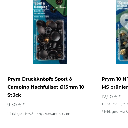
Prym Druckknöpfe Sport &
Prym 10 NF
Camping Nachfüllset Ø15mm 10
MS brünie
Stück
12,90 € *
10
Stück
| 1,29
9,30 € *
*
inkl. ges. MwS
*
inkl. ges. MwSt.
zzgl.
Versandkosten