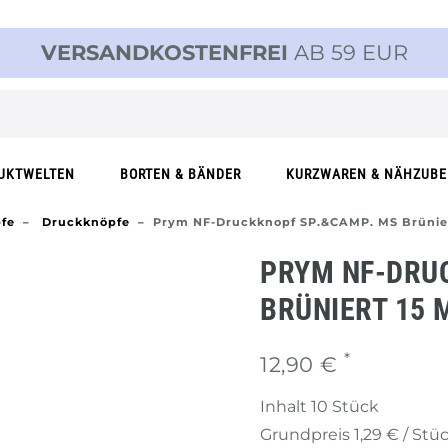
VERSANDKOSTENFREI
AB 59 EUR
UKTWELTEN
BORTEN & BÄNDER
KURZWAREN & NÄHZUB
fe
Druckknöpfe
Prym NF-Druckknopf SP.&CAMP. MS Brünie
PRYM NF-DRU
BRÜNIERT 15
*
12,90 €
Inhalt
10
Stück
Grundpreis
1,29 € / Stü