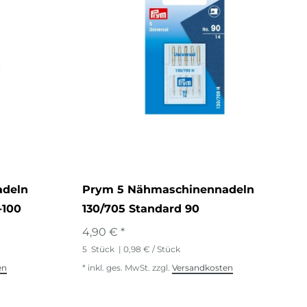
adeln
Prym 5 Nähmaschinennadeln
-100
130/705 Standard 90
4,90 € *
5
Stück
| 0,98 € / Stück
en
*
inkl. ges. MwSt.
zzgl.
Versandkosten