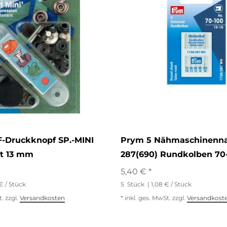
-Druckknopf SP.-MINI
Prym 5 Nähmaschinenn
rt 13 mm
287(690) Rundkolben 70
5,40 € *
 € / Stück
5
Stück
| 1,08 € / Stück
t.
zzgl.
Versandkosten
*
inkl. ges. MwSt.
zzgl.
Versandkost