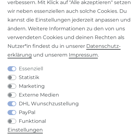
verbessern. Mit Klick auf "Alle akzeptieren" setzen
wir neben essenziellen auch solche Cookies. Du
kannst die Einstellungen jederzeit anpassen und
ändern. Weitere Informationen zu den von uns
Impressum
Daten­schutz­erklärung
AGB
verwendeten Cookies und deinen Rechten als
Nutzer*in findest du in unserer
Daten­schutz­
erklärung
und unserem
Impressum
.
Barrierefreiheitserklärung
Widerrufs­recht
Essenziell
Statistik
Marketing
Externe Medien
DHL Wunschzustellung
Kontakt
VERTRAG WIDERRUFEN
PayPal
Funktional
Einstellungen