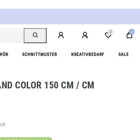
0
0
EHÖR
SCHNITTMUSTER
KREATIVBEDARF
SALE
D COLOR 150 CM / CM
ück