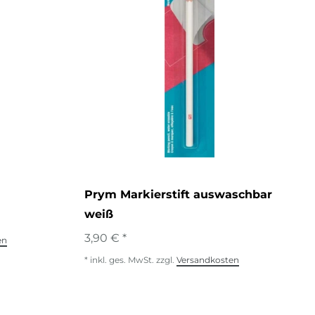
Prym Markierstift auswaschbar
weiß
3,90 € *
en
*
inkl. ges. MwSt.
zzgl.
Versandkosten