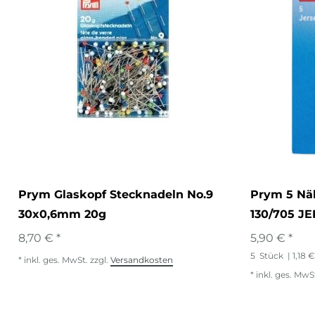
Prym Glaskopf Stecknadeln No.9
Prym 5 Nä
30x0,6mm 20g
130/705 J
8,70 € *
5,90 € *
5
Stück
| 1,18 
*
inkl. ges. MwSt.
zzgl.
Versandkosten
*
inkl. ges. MwS