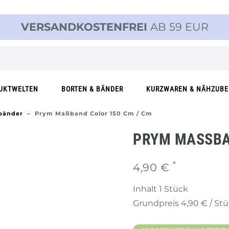
VERSANDKOSTENFREI
AB 59 EUR
UKTWELTEN
BORTEN & BÄNDER
KURZWAREN & NÄHZUB
änder
Prym Maßband Color 150 Cm / Cm
PRYM MASSBAN
*
4,90 €
Inhalt
1
Stück
Grundpreis
4,90 € / St