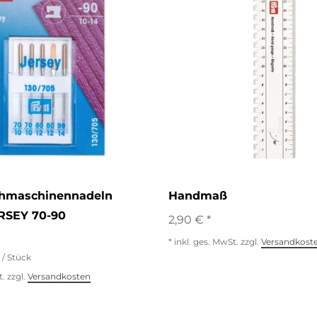
hmaschinennadeln
Handmaß
ERSEY 70-90
2,90 € *
*
inkl. ges. MwSt.
zzgl.
Versandkost
€ / Stück
t.
zzgl.
Versandkosten