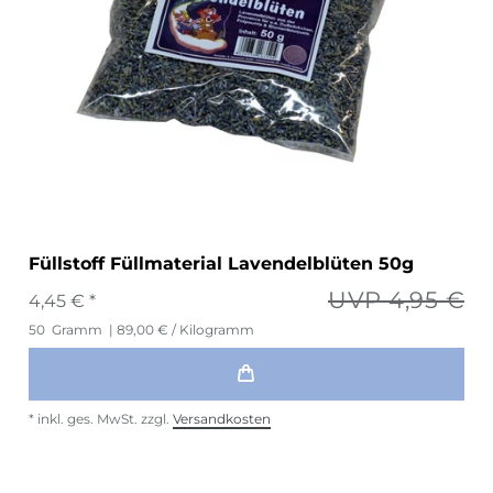
Füllstoff Füllmaterial Lavendelblüten 50g
UVP 4,95 €
4,45 € *
50
Gramm
| 89,00 € / Kilogramm
*
inkl. ges. MwSt.
zzgl.
Versandkosten