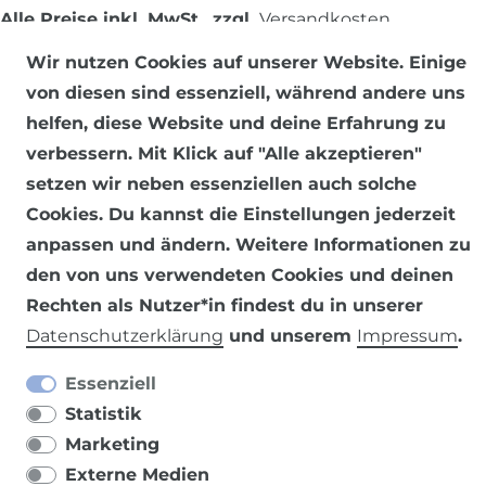
Alle Preise inkl. MwSt., zzgl.
Versandkosten
.
Wir nutzen Cookies auf unserer Website. Einige
© 2026 SCHÖNER LEBEN.
von diesen sind essenziell, während andere uns
helfen, diese Website und deine Erfahrung zu
verbessern. Mit Klick auf "Alle akzeptieren"
setzen wir neben essenziellen auch solche
Cookies. Du kannst die Einstellungen jederzeit
Impressum
Daten­schutz­erklärung
AGB
anpassen und ändern. Weitere Informationen zu
den von uns verwendeten Cookies und deinen
Rechten als Nutzer*in findest du in unserer
Daten­schutz­erklärung
und unserem
Impressum
.
Barrierefreiheitserklärung
Widerrufs­recht
Essenziell
Statistik
Marketing
Externe Medien