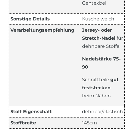
Centexbel
Sonstige Details
Kuschelweich
Verarbeitungsempfehlung
Jersey- oder
Stretch-Nadel
für
dehnbare Stoffe
Nadelstärke
75-
90
Schnittteile
gut
feststecken
beim Nähen
Stoff Eigenschaft
dehnbar/elastisch
Stoffbreite
145cm