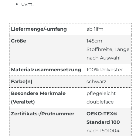
uvm.
Liefermenge/-umfang
ab 1lfm
Größe
145cm
Stoffbreite, Länge
nach Auswahl
Materialzusammensetzung
100% Polyester
Farbe(n)
schwarz
Besondere Merkmale
pflegeleicht
(Veraltet)
doubleface
Zertifikats-/Prüfnummer
OEKO-TEX®
Standard 100
nach 1501004