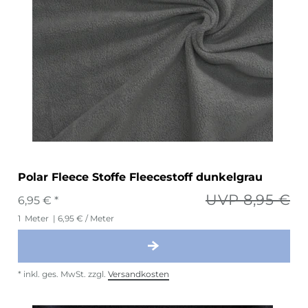
Polar Fleece Stoffe Fleecestoff dunkelgrau
UVP 8,95 €
6,95 € *
1
Meter
| 6,95 € / Meter
*
inkl. ges. MwSt.
zzgl.
Versandkosten