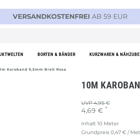
VERSANDKOSTENFREI
AB 59 EUR
UKTWELTEN
BORTEN & BÄNDER
KURZWAREN & NÄHZUB
0m Karoband 9,5mm Breit Rosa
10M KAROBAN
UVP 4,95 €
*
4,69 €
Inhalt
10
Meter
Grundpreis
0,47 € / Me