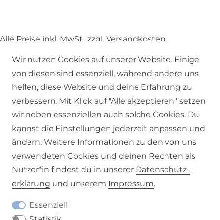
Alle Preise inkl. MwSt., zzgl.
Versandkosten
.
Wir nutzen Cookies auf unserer Website. Einige
© 2026 SCHÖNER LEBEN.
von diesen sind essenziell, während andere uns
helfen, diese Website und deine Erfahrung zu
verbessern. Mit Klick auf "Alle akzeptieren" setzen
wir neben essenziellen auch solche Cookies. Du
kannst die Einstellungen jederzeit anpassen und
Impressum
Daten­schutz­erklärung
AGB
ändern. Weitere Informationen zu den von uns
verwendeten Cookies und deinen Rechten als
Nutzer*in findest du in unserer
Daten­schutz­
erklärung
und unserem
Impressum
.
Barrierefreiheitserklärung
Widerrufs­recht
Essenziell
Statistik