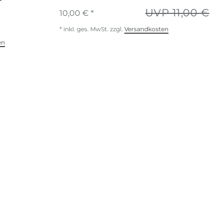
UVP 11,00 €
10,00 € *
*
inkl. ges. MwSt.
zzgl.
Versandkosten
en