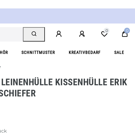
0
0
EHÖR
SCHNITTMUSTER
KREATIVBEDARF
SALE
r
 LEINENHÜLLE KISSENHÜLLE ERIK
SCHIEFER
ück