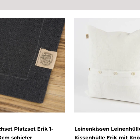
hset Platzset Erik 1-
Leinenkissen Leinenhüll
0cm schiefer
Kissenhülle Erik mit Knö