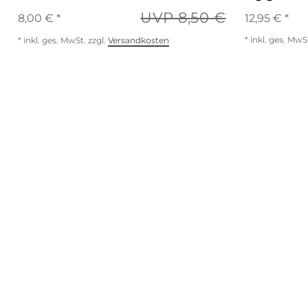
UVP 8,50 €
8,00 € *
12,95 € *
*
inkl. ges. MwS
*
inkl. ges. MwSt.
zzgl.
Versandkosten