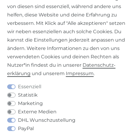
von diesen sind essenziell, während andere uns
helfen, diese Website und deine Erfahrung zu
verbessern. Mit Klick auf "Alle akzeptieren" setzen
Impressum
Daten­schutz­erklärung
AGB
wir neben essenziellen auch solche Cookies. Du
kannst die Einstellungen jederzeit anpassen und
ändern. Weitere Informationen zu den von uns
verwendeten Cookies und deinen Rechten als
Nutzer*in findest du in unserer
Daten­schutz­
Barrierefreiheitserklärung
Widerrufs­recht
erklärung
und unserem
Impressum
.
Essenziell
Statistik
Marketing
Kontakt
VERTRAG WIDERRUFEN
Externe Medien
DHL Wunschzustellung
PayPal