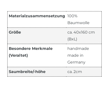
Materialzusammensetzung
100%
Baumwolle
Größe
ca. 40x160 cm
(BxL)
Besondere Merkmale
handmade
(Veraltet)
made in
Germany
Saumbreite/-höhe
ca. 2cm