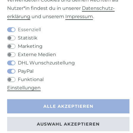
Impressum
Daten­schutz­erklärung
AGB
Nutzer*in findest du in unserer
Daten­schutz­
erklärung
und unserem
Impressum
.
Essenziell
Statistik
Barrierefreiheitserklärung
Widerrufs­recht
Marketing
Externe Medien
DHL Wunschzustellung
PayPal
Kontakt
VERTRAG WIDERRUFEN
Funktional
Einstellungen
ALLE AKZEPTIEREN
AUSWAHL AKZEPTIEREN