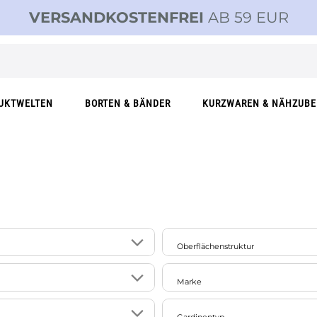
VERSANDKOSTENFREI
AB 59 EUR
UKTWELTEN
BORTEN & BÄNDER
KURZWAREN & NÄHZUB
Oberflächenstruktur
13
er/Naturmaterial
glänzend
Marke
4
glatt
32
SCHÖNER LEBEN.