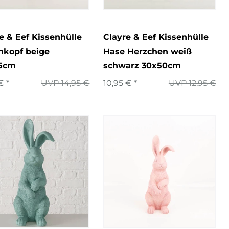
7
e & Eef Kissenhülle
Clayre & Eef Kissenhülle
nkopf beige
Hase Herzchen weiß
5cm
schwarz 30x50cm
€ *
UVP 14,95 €
10,95 € *
UVP 12,95 €