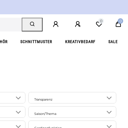
0
0
EHÖR
SCHNITTMUSTER
KREATIVBEDARF
SALE
Transparenz
2
9
transparent
Saison/Thema
42
43
blickdicht
51
63
Frühling