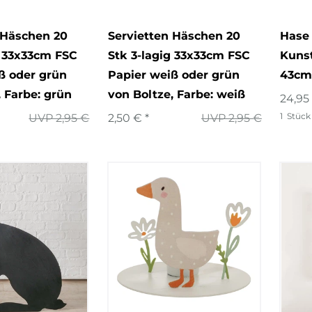
 Häschen 20
Servietten Häschen 20
Hase 
g 33x33cm FSC
Stk 3-lagig 33x33cm FSC
Kuns
ß oder grün
Papier weiß oder grün
43cm
, Farbe: grün
von Boltze
, Farbe: weiß
24,95
1
Stück
UVP 2,95 €
2,50 € *
UVP 2,95 €