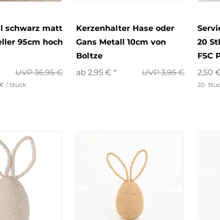
l schwarz matt
Kerzenhalter Hase oder
Servi
ller 95cm hoch
Gans Metall 10cm von
20 St
Boltze
FSC P
UVP 36,95 €
ab 2,95 € *
UVP 3,95 €
2,50 €
 € / Stück
20
Stü