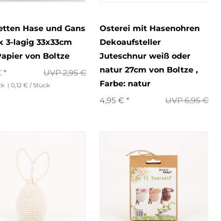
etten Hase und Gans
Osterei mit Hasenohren
k 3-lagig 33x33cm
Dekoaufsteller
apier von Boltze
Juteschnur weiß oder
natur 27cm von Boltze
,
 *
UVP 2,95 €
Farbe: natur
ck
| 0,12 € / Stück
4,95 € *
UVP 6,95 €