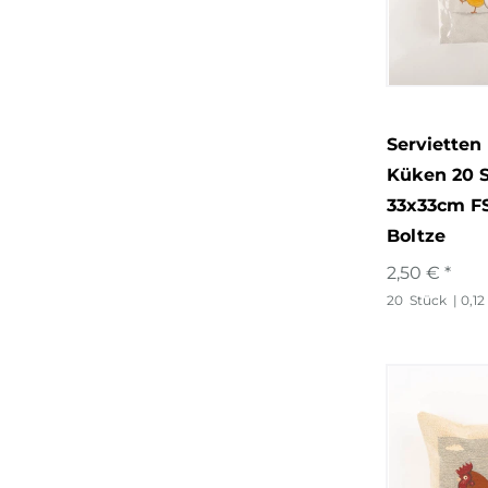
Servietten
Küken 20 S
33x33cm F
Boltze
2,50 € *
20
Stück
| 0,12