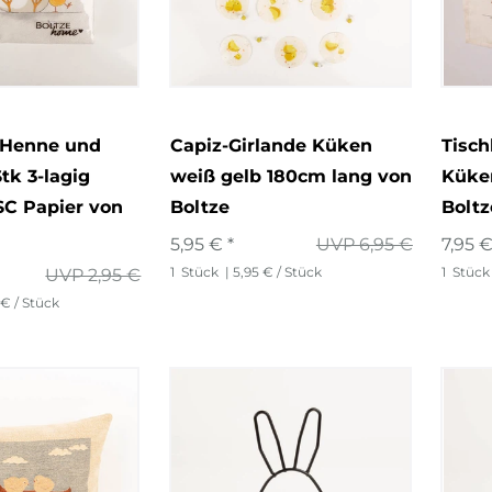
 Henne und
Capiz-Girlande Küken
Tisch
tk 3-lagig
weiß gelb 180cm lang von
Küke
SC Papier von
Boltze
Bolt
5,95 € *
UVP 6,95 €
7,95 €
1
Stück
| 5,95 € / Stück
1
Stück
UVP 2,95 €
 € / Stück