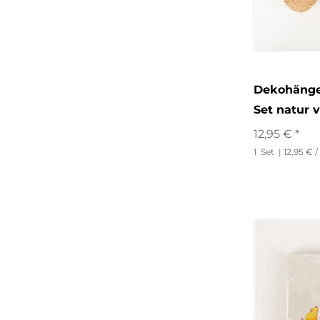
Dekohänger
Set natur 
12,95 € *
1
Set
| 12,95 € /