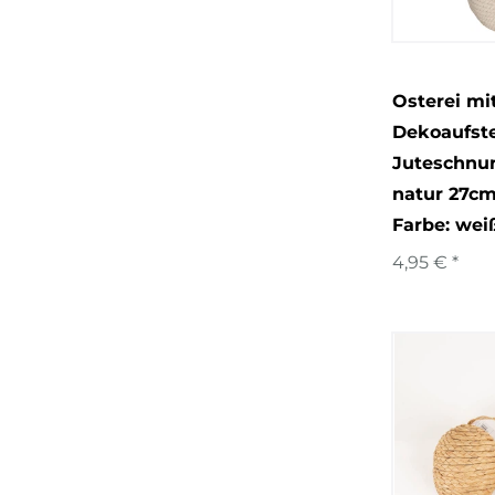
Osterei mi
Dekoaufste
Juteschnur
natur 27cm
Farbe: wei
4,95 € *