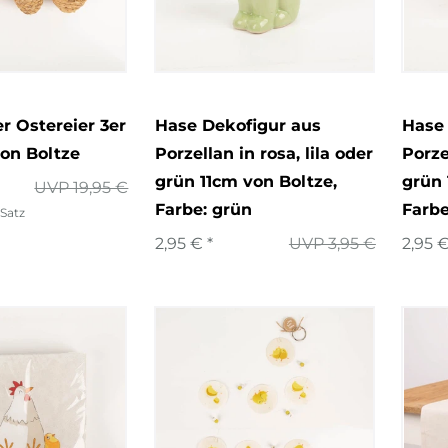
 Ostereier 3er
Hase Dekofigur aus
Hase
von Boltze
Porzellan in rosa, lila oder
Porze
grün 11cm von Boltze
,
grün 
UVP 19,95 €
Farbe: grün
Farbe
 Satz
2,95 € *
UVP 3,95 €
2,95 €