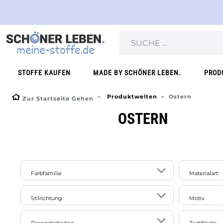
STOFFE KAUFEN
MADE BY SCHÖNER LEBEN.
PROD
Produktwelten
Ostern
Zur Startseite Gehen
OSTERN
Farbfamilie
Materialart
Naturfas
16
6
14
18
Stilrichtung
Motiv
beige
blau
braun
bunt
Ramie
27
ausgefallen/exotisch/extravagant
uni