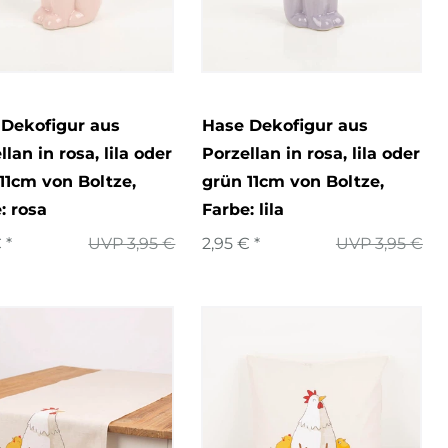
 Dekofigur aus
Hase Dekofigur aus
llan in rosa, lila oder
Porzellan in rosa, lila oder
11cm von Boltze
,
grün 11cm von Boltze
,
: rosa
Farbe: lila
 *
UVP 3,95 €
2,95 € *
UVP 3,95 €