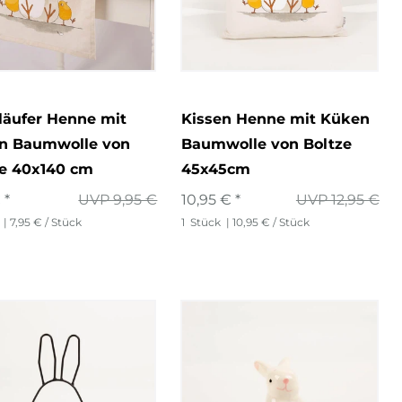
läufer Henne mit
Kissen Henne mit Küken
n Baumwolle von
Baumwolle von Boltze
ze 40x140 cm
45x45cm
 *
UVP 9,95 €
10,95 € *
UVP 12,95 €
| 7,95 € / Stück
1
Stück
| 10,95 € / Stück