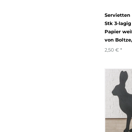
Servietten
Stk 3-lagi
Papier wei
von Boltze
2,50 € *