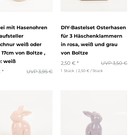
rei mit Hasenohren
DIY-Bastelset Osterhasen
ufsteller
für 3 Häschenklammern
schnur weiß oder
in rosa, weiß und grau
 17cm von Boltze
,
von Boltze
: weiß
2,50 € *
UVP 3,50 €
1
Stück
| 2,50 € / Stück
 *
UVP 3,95 €