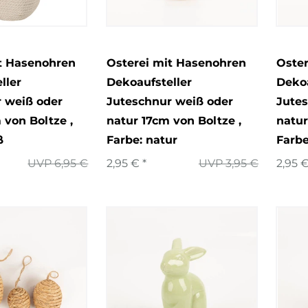
t Hasenohren
Osterei mit Hasenohren
Oste
ller
Dekoaufsteller
Dekoa
 weiß oder
Juteschnur weiß oder
Jute
 von Boltze
,
natur 17cm von Boltze
,
natur
ß
Farbe: natur
Farbe
UVP 6,95 €
2,95 € *
UVP 3,95 €
2,95 €