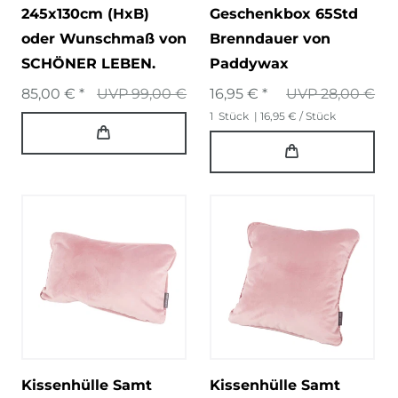
245x130cm (HxB)
Geschenkbox 65Std
oder Wunschmaß von
Brenndauer von
SCHÖNER LEBEN.
Paddywax
85,00 € *
UVP 99,00 €
16,95 € *
UVP 28,00 €
1
Stück
| 16,95 € / Stück
Kissenhülle Samt
Kissenhülle Samt