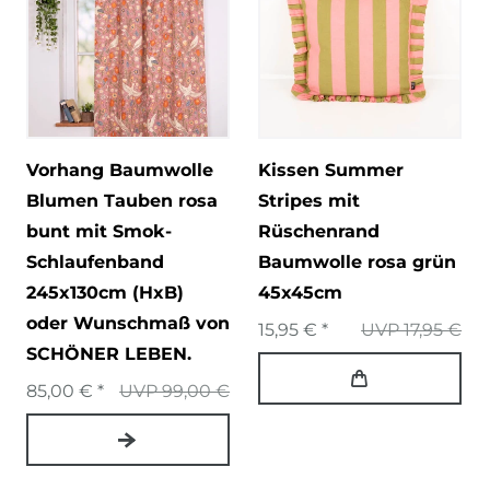
Vorhang Baumwolle
Kissen Summer
Blumen Tauben rosa
Stripes mit
bunt mit Smok-
Rüschenrand
Schlaufenband
Baumwolle rosa grün
245x130cm (HxB)
45x45cm
oder Wunschmaß von
15,95 € *
UVP 17,95 €
SCHÖNER LEBEN.
85,00 € *
UVP 99,00 €