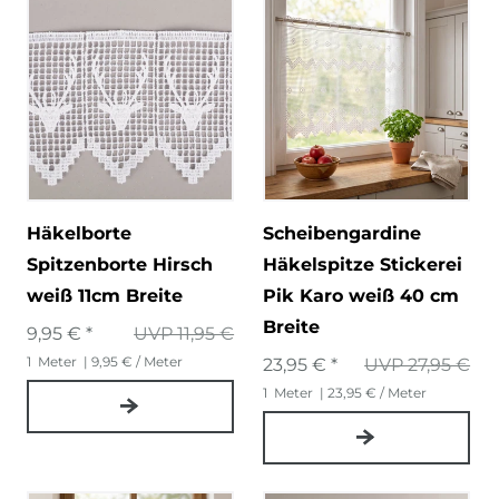
Häkelborte
Scheibengardine
Spitzenborte Hirsch
Häkelspitze Stickerei
weiß 11cm Breite
Pik Karo weiß 40 cm
Breite
9,95 € *
UVP 11,95 €
1
Meter
| 9,95 € / Meter
23,95 € *
UVP 27,95 €
1
Meter
| 23,95 € / Meter