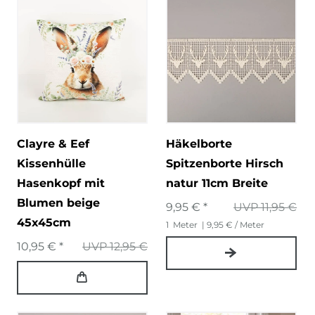
Clayre & Eef
Häkelborte
Kissenhülle
Spitzenborte Hirsch
Hasenkopf mit
natur 11cm Breite
Blumen beige
9,95 € *
UVP 11,95 €
45x45cm
1
Meter
| 9,95 € / Meter
10,95 € *
UVP 12,95 €