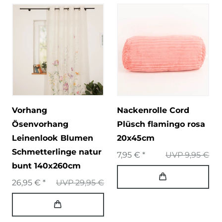
Vorhang
Nackenrolle Cord
Ösenvorhang
Plüsch flamingo rosa
Leinenlook Blumen
20x45cm
Schmetterlinge natur
7,95 € *
UVP 9,95 €
bunt 140x260cm
26,95 € *
UVP 29,95 €