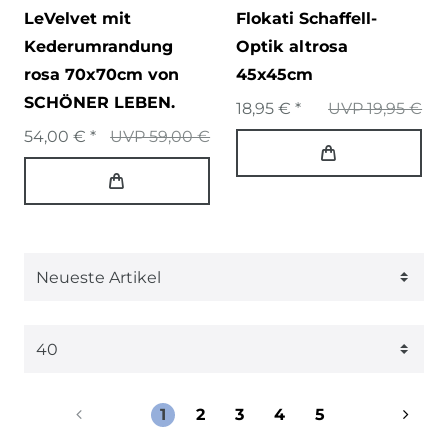
LeVelvet mit
Flokati Schaffell-
Kederumrandung
Optik altrosa
rosa 70x70cm von
45x45cm
SCHÖNER LEBEN.
18,95 € *
UVP 19,95 €
54,00 € *
UVP 59,00 €
1
2
3
4
5