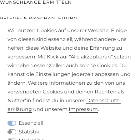
WUNSCHLÄNGE ERMITTELN
PFLEGE- & WASCHANLEITUNG
Wir nutzen Cookies auf unserer Website. Einige
STOFF-RATGEBER
von diesen sind essenziell, während andere uns
helfen, diese Website und deine Erfahrung zu
GARDINEN-RATGEBER
verbessern. Mit Klick auf "Alle akzeptieren" setzen
wir neben essenziellen auch solche Cookies. Du
SCHÖNER LEBEN. RATGEBER
kannst die Einstellungen jederzeit anpassen und
ändern. Weitere Informationen zu den von uns
RÜCKSENDUNGEN
verwendeten Cookies und deinen Rechten als
Nutzer*in findest du in unserer
Daten­schutz­
UNSERE VORTEILE
erklärung
und unserem
Impressum
.
EXKLUSIVE ARTIKEL
Essenziell
Statistik
NACHHALTIGES SORTIMENT