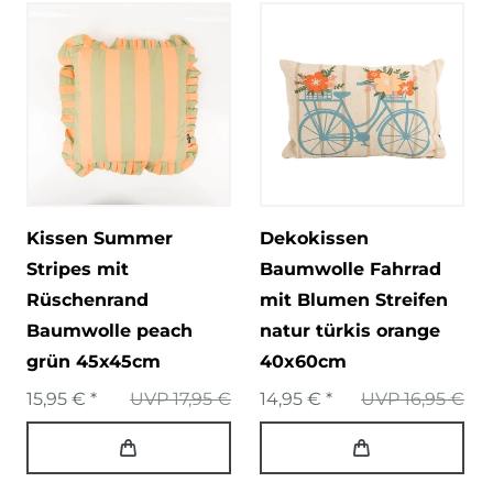
Kissen Summer
Dekokissen
Stripes mit
Baumwolle Fahrrad
Rüschenrand
mit Blumen Streifen
Baumwolle peach
natur türkis orange
grün 45x45cm
40x60cm
15,95 € *
UVP 17,95 €
14,95 € *
UVP 16,95 €