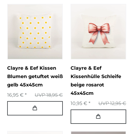
Clayre & Eef Kissen
Clayre & Eef
Blumen getuftet weiß
Kissenhülle Schleife
gelb 45x45cm
beige rosarot
45x45cm
16,95 € *
UVP 18,95 €
10,95 € *
UVP 12,95 €