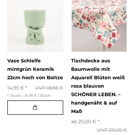
Vase Schleife
Tischdecke aus
mintgrün Keramik
Baumwolle mit
22cm hoch von Boltze
Aquarell Blüten weiß
rosa blauvon
14,95 € *
UVP 18,95 €
SCHÖNER LEBEN. –
1
Stück
| 14,95 € / Stück
handgenäht & auf
Maß
ab 25,00 € *
UVP 29,00 €