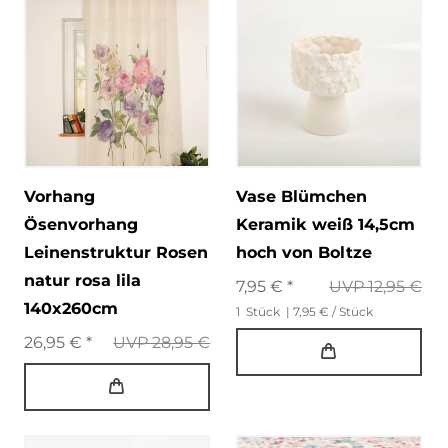
Vorhang
Vase Blümchen
Ösenvorhang
Keramik weiß 14,5cm
Leinenstruktur Rosen
hoch von Boltze
natur rosa lila
7,95 € *
UVP 12,95 €
140x260cm
1
Stück
| 7,95 € / Stück
26,95 € *
UVP 28,95 €