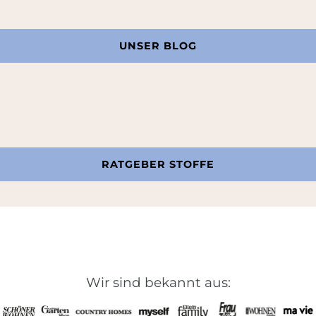
UNSER BLOG
RATGEBER STOFFE
Wir sind bekannt aus: