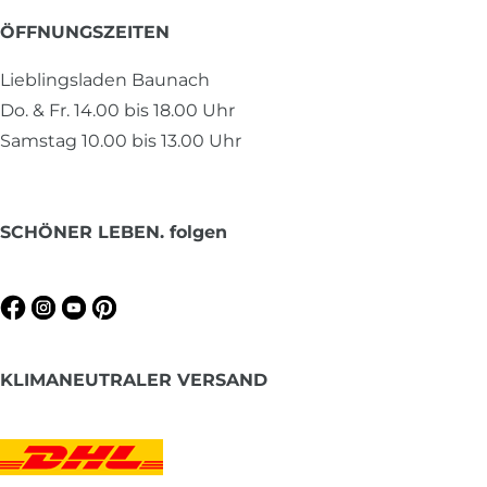
ÖFFNUNGSZEITEN
Lieblingsladen Baunach
Do. & Fr. 14.00 bis 18.00 Uhr
Samstag 10.00 bis 13.00 Uhr
SCHÖNER LEBEN. folgen
KLIMANEUTRALER VERSAND