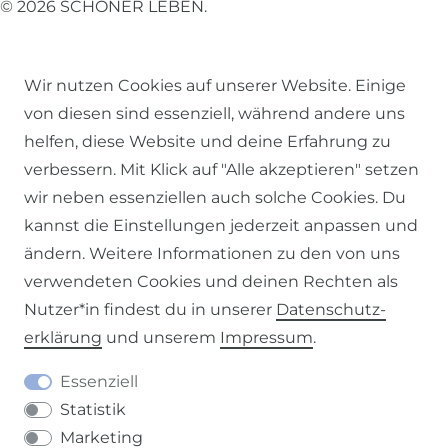
© 2026 SCHÖNER LEBEN.
Wir nutzen Cookies auf unserer Website. Einige
von diesen sind essenziell, während andere uns
helfen, diese Website und deine Erfahrung zu
Impressum
Daten­schutz­erklärung
AGB
verbessern. Mit Klick auf "Alle akzeptieren" setzen
wir neben essenziellen auch solche Cookies. Du
kannst die Einstellungen jederzeit anpassen und
ändern. Weitere Informationen zu den von uns
Barrierefreiheitserklärung
Widerrufs­recht
verwendeten Cookies und deinen Rechten als
Nutzer*in findest du in unserer
Daten­schutz­
erklärung
und unserem
Impressum
.
Essenziell
Kontakt
VERTRAG WIDERRUFEN
Statistik
Marketing