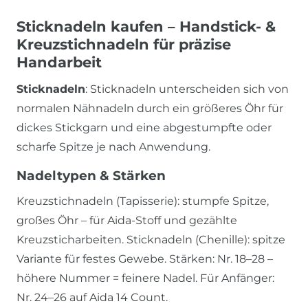
Sticknadeln kaufen – Handstick- &
Kreuzstichnadeln für präzise
Handarbeit
Sticknadeln
: Sticknadeln unterscheiden sich von
normalen Nähnadeln durch ein größeres Öhr für
dickes Stickgarn und eine abgestumpfte oder
scharfe Spitze je nach Anwendung.
Nadeltypen & Stärken
Kreuzstichnadeln (Tapisserie): stumpfe Spitze,
großes Öhr – für Aida-Stoff und gezählte
Kreuzsticharbeiten. Sticknadeln (Chenille): spitze
Variante für festes Gewebe. Stärken: Nr. 18–28 –
höhere Nummer = feinere Nadel. Für Anfänger:
Nr. 24–26 auf Aida 14 Count.