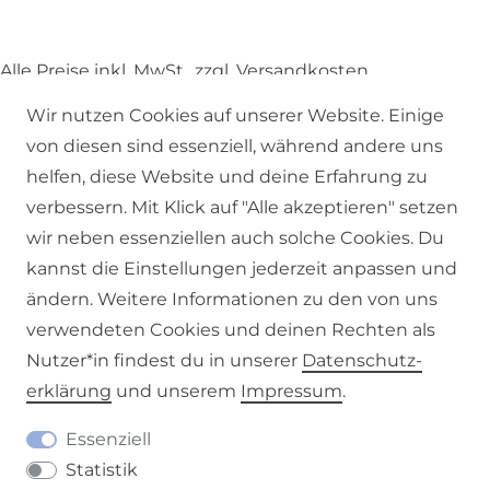
Alle Preise inkl. MwSt., zzgl.
Versandkosten
.
Wir nutzen Cookies auf unserer Website. Einige
© 2026 SCHÖNER LEBEN.
von diesen sind essenziell, während andere uns
helfen, diese Website und deine Erfahrung zu
verbessern. Mit Klick auf "Alle akzeptieren" setzen
wir neben essenziellen auch solche Cookies. Du
kannst die Einstellungen jederzeit anpassen und
Impressum
Daten­schutz­erklärung
AGB
ändern. Weitere Informationen zu den von uns
verwendeten Cookies und deinen Rechten als
Nutzer*in findest du in unserer
Daten­schutz­
erklärung
und unserem
Impressum
.
Barrierefreiheitserklärung
Widerrufs­recht
Essenziell
Statistik