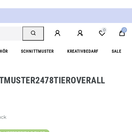
0
0
EHÖR
SCHNITTMUSTER
KREATIVBEDARF
SALE
TMUSTER2478TIEROVERALL
ück