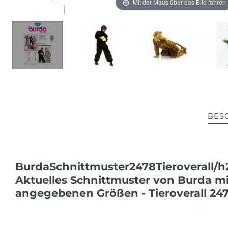
Mit der Maus über das Bild fahren
BES
BurdaSchnittmuster2478Tieroverall/h
Aktuelles Schnittmuster von Burda mi
angegebenen Größen - Tieroverall 24