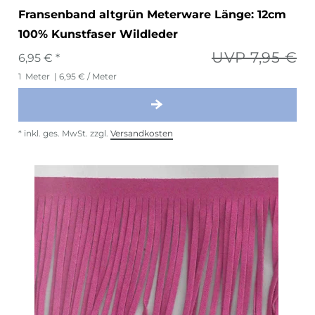
Fransenband altgrün Meterware Länge: 12cm
100% Kunstfaser Wildleder
UVP 7,95 €
6,95 € *
1
Meter
| 6,95 € / Meter
*
inkl. ges. MwSt.
zzgl.
Versandkosten