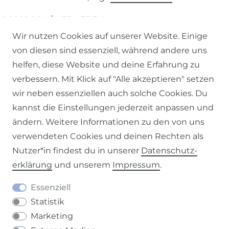
© 2026 SCHÖNER LEBEN.
Wir nutzen Cookies auf unserer Website. Einige
von diesen sind essenziell, während andere uns
helfen, diese Website und deine Erfahrung zu
verbessern. Mit Klick auf "Alle akzeptieren" setzen
Impressum
Daten­schutz­erklärung
AGB
wir neben essenziellen auch solche Cookies. Du
kannst die Einstellungen jederzeit anpassen und
ändern. Weitere Informationen zu den von uns
verwendeten Cookies und deinen Rechten als
Nutzer*in findest du in unserer
Daten­schutz­
Barrierefreiheitserklärung
Widerrufs­recht
erklärung
und unserem
Impressum
.
Essenziell
Statistik
Marketing
Kontakt
VERTRAG WIDERRUFEN