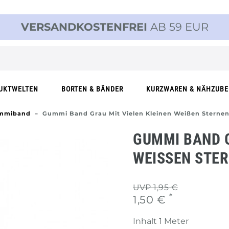
VERSANDKOSTENFREI
AB 59 EUR
UKTWELTEN
BORTEN & BÄNDER
KURZWAREN & NÄHZUB
ummiband
Gummi Band Grau Mit Vielen Kleinen Weißen Sternen
GUMMI BAND G
WEISSEN STER
UVP 1,95 €
*
1,50 €
Inhalt
1
Meter