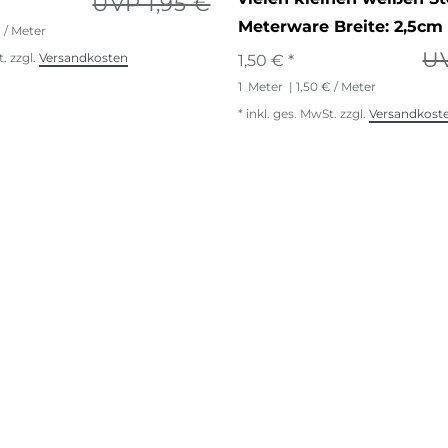
UVP 1,95 €
Meterware Breite: 2,5cm
€ / Meter
UV
t.
zzgl.
Versandkosten
1,50 € *
1
Meter
| 1,50 € / Meter
*
inkl. ges. MwSt.
zzgl.
Versandkost