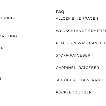
FAQ
GUNG- /
ALLGEMEINE FRAGEN
E
WUNSCHLÄNGE ERMITTE
TATTUNG
PFLEGE- & WASCHANLEI
EN
STOFF-RATGEBER
E
GARDINEN-RATGEBER
R
SCHÖNER LEBEN. RATGE
RÜCKSENDUNGEN