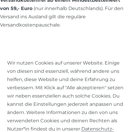
Versandkostenfrei ab einem Mindestbestellwert
von 59,- Euro
(nur innerhalb Deutschlands). Für den
Versand ins Ausland gilt die reguläre
Versandkostenpauschale.
Alle Preise inkl. MwSt., zzgl.
Versandkosten
.
Wir nutzen Cookies auf unserer Website. Einige
© 2026 SCHÖNER LEBEN.
von diesen sind essenziell, während andere uns
helfen, diese Website und deine Erfahrung zu
verbessern. Mit Klick auf "Alle akzeptieren" setzen
wir neben essenziellen auch solche Cookies. Du
kannst die Einstellungen jederzeit anpassen und
Impressum
Daten­schutz­erklärung
AGB
ändern. Weitere Informationen zu den von uns
verwendeten Cookies und deinen Rechten als
Nutzer*in findest du in unserer
Daten­schutz­