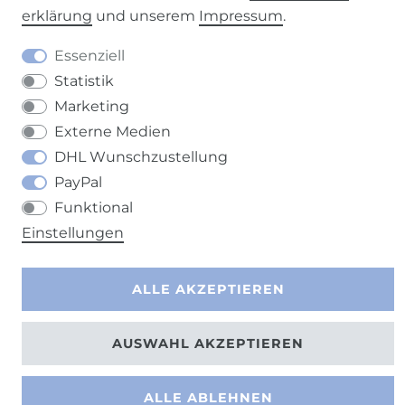
erklärung
und unserem
Impressum
.
Barrierefreiheitserklärung
Widerrufs­recht
Essenziell
Statistik
Marketing
Externe Medien
DHL Wunschzustellung
Kontakt
VERTRAG WIDERRUFEN
PayPal
Funktional
Einstellungen
ALLE AKZEPTIEREN
AUSWAHL AKZEPTIEREN
ALLE ABLEHNEN