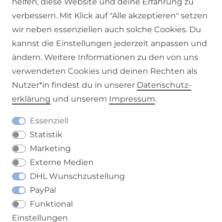
helfen, diese Website und deine Erfahrung zu
verbessern. Mit Klick auf "Alle akzeptieren" setzen
Impressum
Daten­schutz­erklärung
AGB
wir neben essenziellen auch solche Cookies. Du
kannst die Einstellungen jederzeit anpassen und
ändern. Weitere Informationen zu den von uns
verwendeten Cookies und deinen Rechten als
Barrierefreiheitserklärung
Widerrufs­recht
Nutzer*in findest du in unserer
Daten­schutz­
erklärung
und unserem
Impressum
.
Essenziell
Statistik
Kontakt
VERTRAG WIDERRUFEN
Marketing
Externe Medien
DHL Wunschzustellung
PayPal
Funktional
Einstellungen