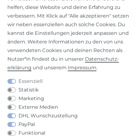
helfen, diese Website und deine Erfahrung zu
verbessern. Mit Klick auf "Alle akzeptieren" setzen
Impressum
Daten­schutz­erklärung
AGB
wir neben essenziellen auch solche Cookies. Du
kannst die Einstellungen jederzeit anpassen und
ändern. Weitere Informationen zu den von uns
verwendeten Cookies und deinen Rechten als
Barrierefreiheitserklärung
Widerrufs­recht
Nutzer*in findest du in unserer
Daten­schutz­
erklärung
und unserem
Impressum
.
Essenziell
Statistik
Kontakt
VERTRAG WIDERRUFEN
Marketing
Externe Medien
DHL Wunschzustellung
PayPal
Funktional