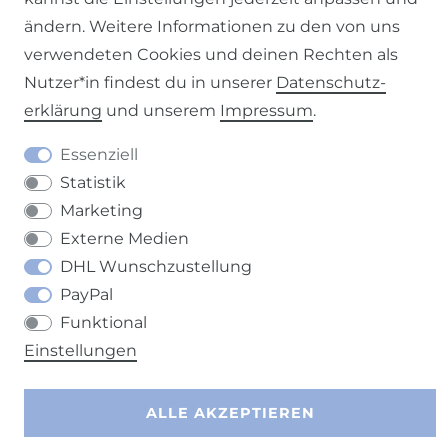
Impressum
Daten­schutz­erklärung
AGB
ändern. Weitere Informationen zu den von uns
verwendeten Cookies und deinen Rechten als
Nutzer*in findest du in unserer
Daten­schutz­
erklärung
und unserem
Impressum
.
Barrierefreiheitserklärung
Widerrufs­recht
Essenziell
Statistik
Marketing
Externe Medien
DHL Wunschzustellung
Kontakt
VERTRAG WIDERRUFEN
PayPal
Funktional
Einstellungen
ALLE AKZEPTIEREN