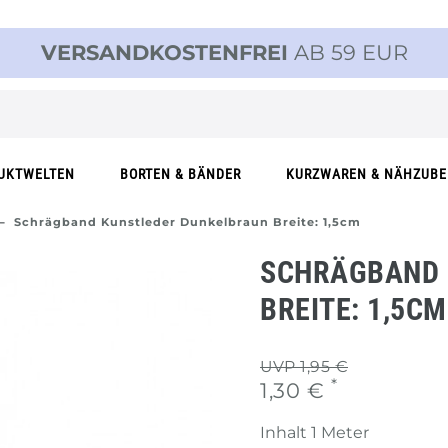
VERSANDKOSTENFREI
AB 59 EUR
UKTWELTEN
BORTEN & BÄNDER
KURZWAREN & NÄHZUB
Schrägband Kunstleder Dunkelbraun Breite: 1,5cm
SCHRÄGBAND 
BREITE: 1,5CM
UVP 1,95 €
*
1,30 €
Inhalt
1
Meter