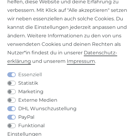
helfen, diese Website und deine Erfahrung zu
verbessern. Mit Klick auf "Alle akzeptieren" setzen
Impressum
Daten­schutz­erklärung
AGB
wir neben essenziellen auch solche Cookies. Du
kannst die Einstellungen jederzeit anpassen und
ändern. Weitere Informationen zu den von uns
verwendeten Cookies und deinen Rechten als
Nutzer*in findest du in unserer
Daten­schutz­
Barrierefreiheitserklärung
Widerrufs­recht
erklärung
und unserem
Impressum
.
Essenziell
Statistik
Marketing
Kontakt
VERTRAG WIDERRUFEN
Externe Medien
DHL Wunschzustellung
PayPal
Funktional
Einstellungen