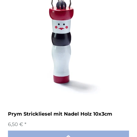
Prym Strickliesel mit Nadel Holz 10x3cm
6,50 € *