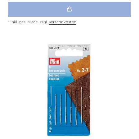
*
inkl. ges. MwSt.
zzgl.
Versandkosten