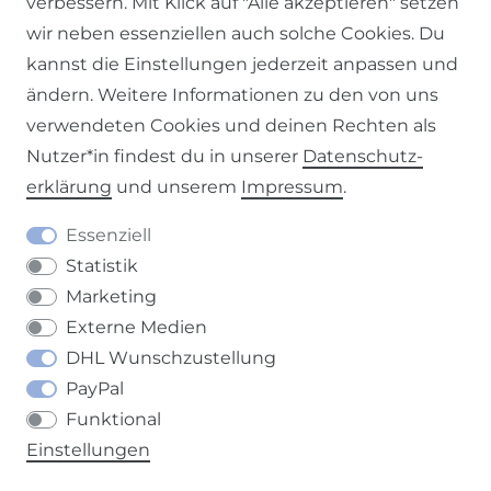
verbessern. Mit Klick auf "Alle akzeptieren" setzen
Impressum
Daten­schutz­erklärung
AGB
wir neben essenziellen auch solche Cookies. Du
kannst die Einstellungen jederzeit anpassen und
ändern. Weitere Informationen zu den von uns
verwendeten Cookies und deinen Rechten als
Nutzer*in findest du in unserer
Daten­schutz­
Barrierefreiheitserklärung
Widerrufs­recht
erklärung
und unserem
Impressum
.
Essenziell
Statistik
Marketing
Kontakt
VERTRAG WIDERRUFEN
Externe Medien
DHL Wunschzustellung
PayPal
Funktional
Einstellungen