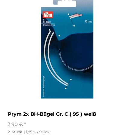
Prym 2x BH-Bügel Gr. C ( 95 ) weiß
3,90 € *
2
Stück
| 1,95 € / Stück