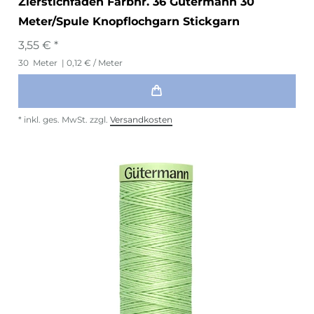
Zierstichfaden Farbnr. 36 Gütermann 30
Meter/Spule Knopflochgarn Stickgarn
3,55 € *
30
Meter
| 0,12 € / Meter
*
inkl. ges. MwSt.
zzgl.
Versandkosten