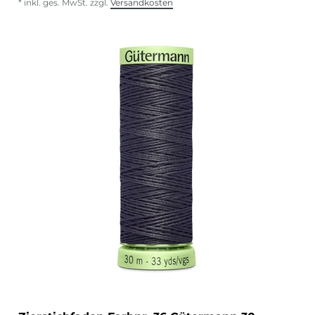
*
inkl. ges. MwSt.
zzgl.
Versandkosten