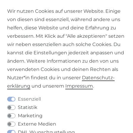
Wir nutzen Cookies auf unserer Website. Einige
von diesen sind essenziell, während andere uns
helfen, diese Website und deine Erfahrung zu
verbessern. Mit Klick auf "Alle akzeptieren" setzen
Impressum
Daten­schutz­erklärung
AGB
wir neben essenziellen auch solche Cookies. Du
kannst die Einstellungen jederzeit anpassen und
ändern. Weitere Informationen zu den von uns
verwendeten Cookies und deinen Rechten als
Barrierefreiheitserklärung
Widerrufs­recht
Nutzer*in findest du in unserer
Daten­schutz­
erklärung
und unserem
Impressum
.
Essenziell
Statistik
Kontakt
VERTRAG WIDERRUFEN
Marketing
Externe Medien
DHL Wunschzustellung