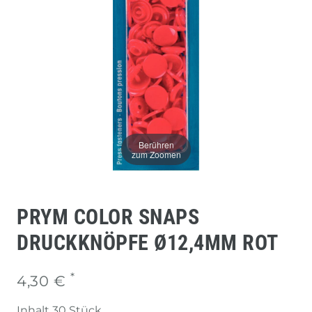
Berühren
zum Zoomen
PRYM COLOR SNAPS
DRUCKKNÖPFE Ø12,4MM ROT
*
4,30 €
Inhalt
30
Stück