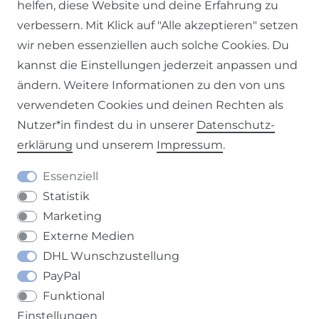
helfen, diese Website und deine Erfahrung zu
verbessern. Mit Klick auf "Alle akzeptieren" setzen
Impressum
Daten­schutz­erklärung
AGB
wir neben essenziellen auch solche Cookies. Du
kannst die Einstellungen jederzeit anpassen und
ändern. Weitere Informationen zu den von uns
verwendeten Cookies und deinen Rechten als
Barrierefreiheitserklärung
Widerrufs­recht
Nutzer*in findest du in unserer
Daten­schutz­
erklärung
und unserem
Impressum
.
Essenziell
Statistik
Kontakt
VERTRAG WIDERRUFEN
Marketing
Externe Medien
DHL Wunschzustellung
PayPal
Funktional
Einstellungen