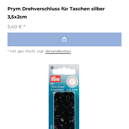
Prym Drehverschluss für Taschen silber
3,5x2cm
5,40 € *
*
inkl. ges. MwSt.
zzgl.
Versandkosten