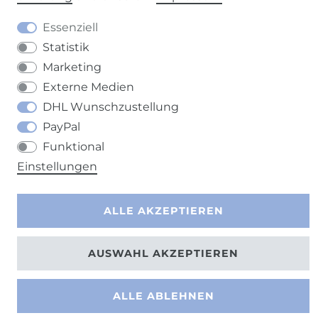
Barrierefreiheitserklärung
Widerrufs­recht
Essenziell
Statistik
Marketing
Externe Medien
DHL Wunschzustellung
Kontakt
VERTRAG WIDERRUFEN
PayPal
Funktional
Einstellungen
ALLE AKZEPTIEREN
AUSWAHL AKZEPTIEREN
ALLE ABLEHNEN