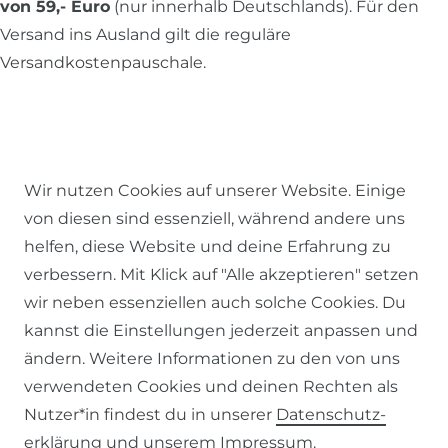
von 59,- Euro
(nur innerhalb Deutschlands). Für den
Versand ins Ausland gilt die reguläre
Versandkostenpauschale.
Alle Preise inkl. MwSt., zzgl.
Versandkosten
.
Wir nutzen Cookies auf unserer Website. Einige
© 2026 SCHÖNER LEBEN.
von diesen sind essenziell, während andere uns
helfen, diese Website und deine Erfahrung zu
verbessern. Mit Klick auf "Alle akzeptieren" setzen
wir neben essenziellen auch solche Cookies. Du
kannst die Einstellungen jederzeit anpassen und
Impressum
Daten­schutz­erklärung
AGB
ändern. Weitere Informationen zu den von uns
verwendeten Cookies und deinen Rechten als
Nutzer*in findest du in unserer
Daten­schutz­
erklärung
und unserem
Impressum
.