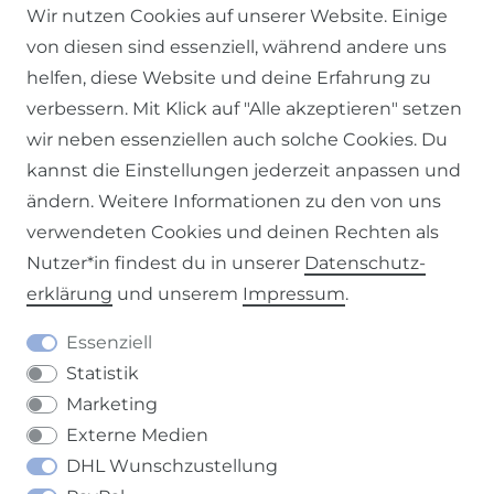
© 2026 SCHÖNER LEBEN.
Wir nutzen Cookies auf unserer Website. Einige
von diesen sind essenziell, während andere uns
helfen, diese Website und deine Erfahrung zu
verbessern. Mit Klick auf "Alle akzeptieren" setzen
wir neben essenziellen auch solche Cookies. Du
Impressum
Daten­schutz­erklärung
AGB
kannst die Einstellungen jederzeit anpassen und
ändern. Weitere Informationen zu den von uns
verwendeten Cookies und deinen Rechten als
Nutzer*in findest du in unserer
Daten­schutz­
erklärung
und unserem
Impressum
.
Barrierefreiheitserklärung
Widerrufs­recht
Essenziell
Statistik
Marketing
Externe Medien
Kontakt
VERTRAG WIDERRUFEN
DHL Wunschzustellung