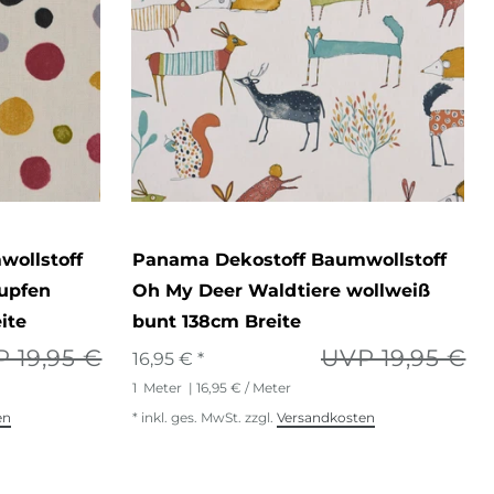
ollstoff
Panama Dekostoff Baumwollstoff
upfen
Oh My Deer Waldtiere wollweiß
ite
bunt 138cm Breite
 19,95 €
UVP 19,95 €
16,95 € *
1
Meter
| 16,95 € / Meter
en
*
inkl. ges. MwSt.
zzgl.
Versandkosten