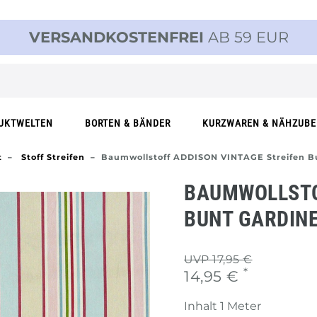
VERSANDKOSTENFREI
AB 59 EUR
UKTWELTEN
BORTEN & BÄNDER
KURZWAREN & NÄHZUB
t
Stoff Streifen
Baumwollstoff ADDISON VINTAGE Streifen Bu
BAUMWOLLSTO
BUNT GARDIN
UVP 17,95 €
*
14,95 €
Inhalt
1
Meter