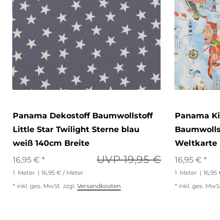
Panama Dekostoff Baumwollstoff
Panama Ki
Little Star Twilight Sterne blau
Baumwolls
weiß 140cm Breite
Weltkarte 
UVP 19,95 €
16,95 € *
16,95 € *
1
Meter
| 16,95 € / Meter
1
Meter
| 16,95
*
inkl. ges. MwSt.
zzgl.
Versandkosten
*
inkl. ges. MwS