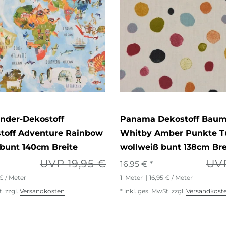
nder-Dekostoff
Panama Dekostoff Baumw
toff Adventure Rainbow
Whitby Amber Punkte T
bunt 140cm Breite
wollweiß bunt 138cm Bre
UVP 19,95 €
UVP
16,95 € *
 € / Meter
1
Meter
| 16,95 € / Meter
t.
zzgl.
Versandkosten
*
inkl. ges. MwSt.
zzgl.
Versandkost