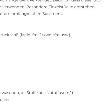
, Vorhänge uvm. verwendet. Dadurch, dass dieser Stoff
änge verwenden. Besondere Einzelstücke entstehen
serem umfangreichen Sortiment.
ckzahl" (1=ein lfm, 2=zwei lfm usw.)
u waschen, da Stoffe aus Naturfasern/mit
önnen!